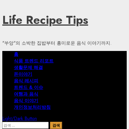
Skip
Life Recipe Tips
to
content
"쑤앙"의 소박한 집밥부터 흥미로운 음식 이야기까지.
Primary
홈
Menu
식품 트렌드 리포트
생활문제 해결
돈이야기
음식 레시피
트렌드 & 이슈
여행과 음식
음식 이야기
개인정보처리방침
Light/Dark Button
검