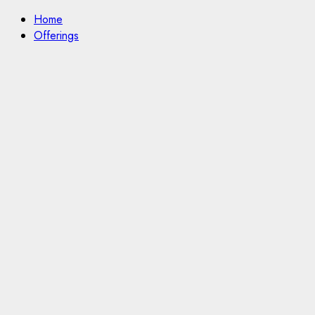
색:
Home
Offerings