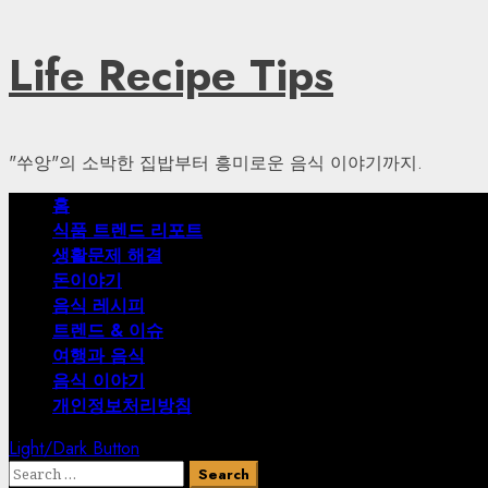
Skip
Life Recipe Tips
to
content
"쑤앙"의 소박한 집밥부터 흥미로운 음식 이야기까지.
Primary
홈
Menu
식품 트렌드 리포트
생활문제 해결
돈이야기
음식 레시피
트렌드 & 이슈
여행과 음식
음식 이야기
개인정보처리방침
Light/Dark Button
Search