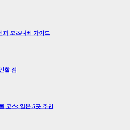
라멘과 모츠나베 가이드
인할 점
 코스: 일본 5곳 추천