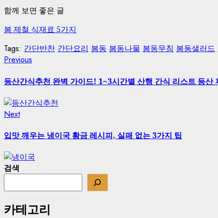
함께 보면 좋은 글
봄 제철 식재료 5가지
Tags:
간단반찬
간단요리
봄동
봄동나물
봄동무침
봄동샐러드
Continue
Previous
Previous
post:
Reading
등산간식추천 완벽 가이드! 1~3시간별 산행 간식 리스트 등산
Next
Next
post:
입맛 깨우는 냉이국 황금 레시피, 실패 없는 3가지 팁
검색
카테고리