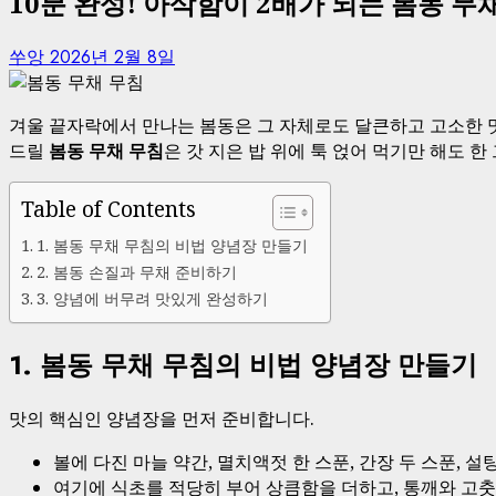
10분 완성! 아삭함이 2배가 되는 봄동 무
쑤앙
2026년 2월 8일
겨울 끝자락에서 만나는 봄동은 그 자체로도 달큰하고 고소한 맛
드릴
봄동 무채 무침
은 갓 지은 밥 위에 툭 얹어 먹기만 해도 
Table of Contents
1. 봄동 무채 무침의 비법 양념장 만들기
2. 봄동 손질과 무채 준비하기
3. 양념에 버무려 맛있게 완성하기
1. 봄동 무채 무침의 비법 양념장 만들기
맛의 핵심인 양념장을 먼저 준비합니다.
볼에 다진 마늘 약간, 멸치액젓 한 스푼, 간장 두 스푼, 설
여기에 식초를 적당히 부어 상큼함을 더하고, 통깨와 고춧