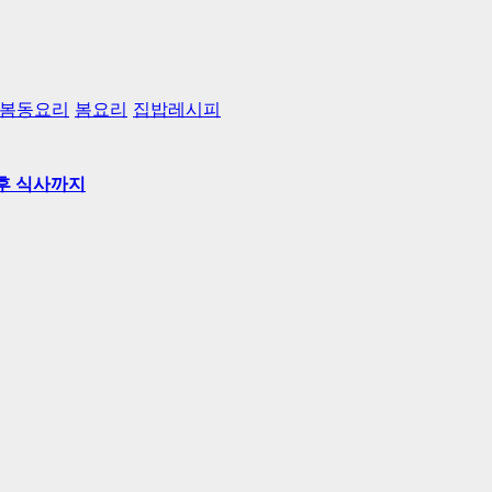
봄동요리
봄요리
집밥레시피
 후 식사까지