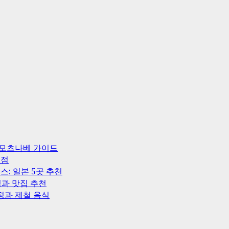
 모츠나베 가이드
 점
스: 일본 5곳 추천
정과 맛집 추천
정과 제철 음식