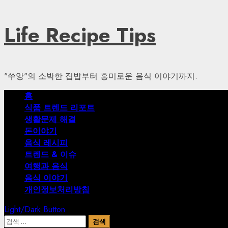
Skip
Life Recipe Tips
to
content
"쑤앙"의 소박한 집밥부터 흥미로운 음식 이야기까지.
Primary
홈
Menu
식품 트렌드 리포트
생활문제 해결
돈이야기
음식 레시피
트렌드 & 이슈
여행과 음식
음식 이야기
개인정보처리방침
Light/Dark Button
검