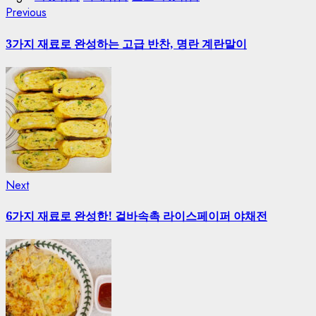
Continue
Previous
Previous
post:
Reading
3가지 재료로 완성하는 고급 반찬, 명란 계란말이
Next
Next
post:
6가지 재료로 완성한! 겉바속촉 라이스페이퍼 야채전