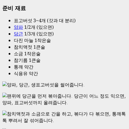
준비 재료
표고버섯 3~4개 (갓과 대 분리)
양파
1/2개 (있으면)
당근
1/3개 (있으면)
다진 마늘 1작은술
참치액젓 1큰술
소금 1작은술
참기름 1큰술
통깨 약간
식용유 약간