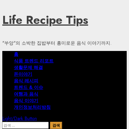
Skip
Life Recipe Tips
to
content
"쑤앙"의 소박한 집밥부터 흥미로운 음식 이야기까지.
Primary
홈
Menu
식품 트렌드 리포트
생활문제 해결
돈이야기
음식 레시피
트렌드 & 이슈
여행과 음식
음식 이야기
개인정보처리방침
Light/Dark Button
검