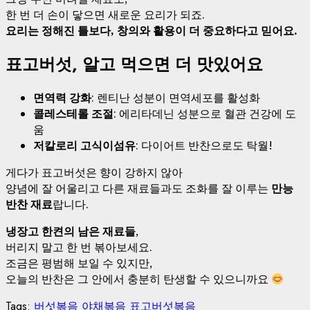
한 번 더 손이 닿으면 새로운 요리가 되죠.
요리는 정해진 틀보다, 창의와 활용이 더 중요하다고 믿어요.
표고버섯, 알고 먹으면 더 맛있어요
면역력 강화
: 렌티난 성분이 면역세포를 활성화
콜레스테롤 조절
: 에리타데닌 성분으로 혈관 건강에 도
움
저칼로리 고식이섬유
: 다이어트 반찬으로도 탁월!
게다가 표고버섯은 향이 강하지 않아
양념에 잘 어울리고 다른 재료들과도 조화를 잘 이루는
만능
반찬 재료
랍니다.
냉장고 한켠의 남은 재료들
,
버리지 말고 한 번 볶아보세요.
조금은 평범해 보일 수 있지만,
오늘의 반찬은 그 안에서 충분히 탄생할 수 있으니까요
Tags:
버섯볶음
야채볶음
표고버섯볶음